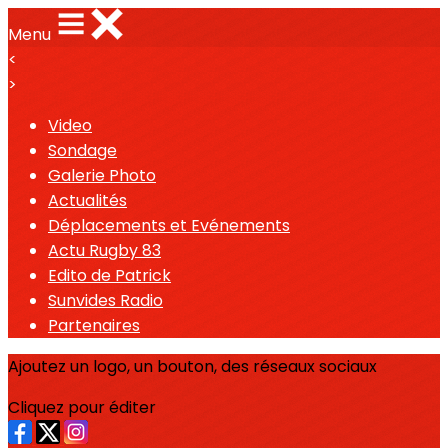
Menu
<
>
Video
Sondage
Galerie Photo
Actualités
Déplacements et Evénements
Actu Rugby 83
Edito de Patrick
Sunvides Radio
Partenaires
Ajoutez un logo, un bouton, des réseaux sociaux
Cliquez pour éditer