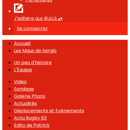
J'adhère aux BULLS
▴
▾
Se connecter
Accueil
Les Maux de Sergio
Un peu d'histoire
L'Équipe
Video
Sondage
Galerie Photo
Actualités
Déplacements et Evénements
Actu Rugby 83
Edito de Patrick