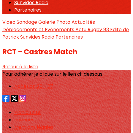
Sunvides Radio
Partenaires
Video
Sondage
Galerie Photo
Actualités
Déplacements et Evénements
Actu Rugby 83
Edito de
Patrick
Sunvides Radio
Partenaires
RCT - Castres Match
Retour à la liste
Pour adhérer je clique sur le lien ci-dessous
Adhésion 26 - 27
Plan du site
Licences
Mentions légales