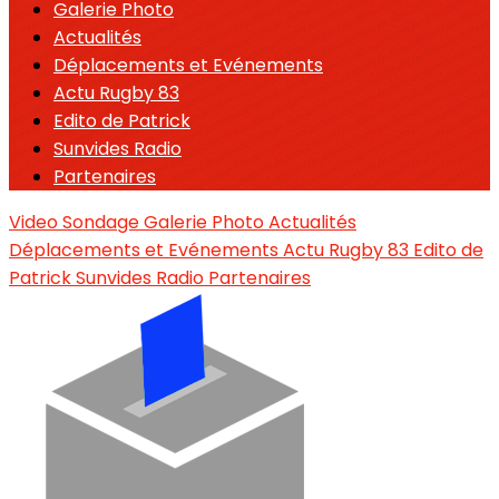
Galerie Photo
Actualités
Déplacements et Evénements
Actu Rugby 83
Edito de Patrick
Sunvides Radio
Partenaires
Video
Sondage
Galerie Photo
Actualités
Déplacements et Evénements
Actu Rugby 83
Edito de
Patrick
Sunvides Radio
Partenaires