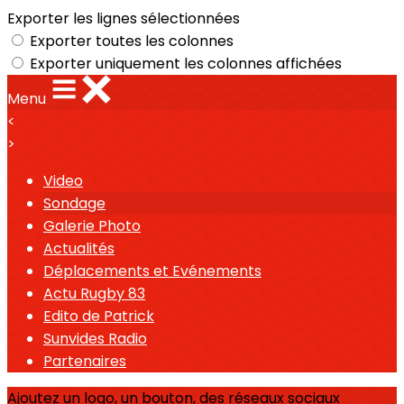
Exporter les lignes sélectionnées
Exporter toutes les colonnes
Exporter uniquement les colonnes affichées
Menu
<
>
Video
Sondage
Galerie Photo
Actualités
Déplacements et Evénements
Actu Rugby 83
Edito de Patrick
Sunvides Radio
Partenaires
Ajoutez un logo, un bouton, des réseaux sociaux