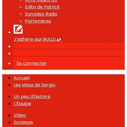
Edito de Patrick
Sunvides Radio
Partenaires
J'adhère aux BULLS
▴
▾
Se connecter
Accueil
Les Maux de Sergio
Un peu d'histoire
L'Équipe
Video
Sondage