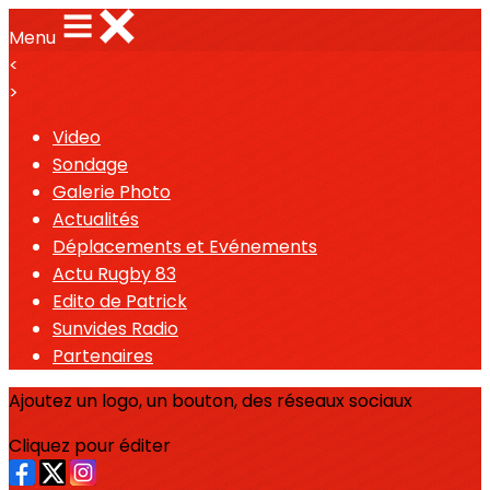
Menu
<
>
Video
Sondage
Galerie Photo
Actualités
Déplacements et Evénements
Actu Rugby 83
Edito de Patrick
Sunvides Radio
Partenaires
Ajoutez un logo, un bouton, des réseaux sociaux
Cliquez pour éditer