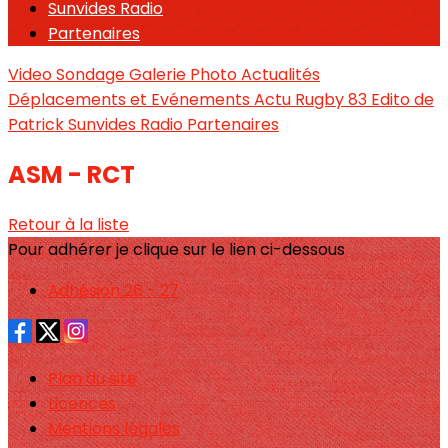
Sunvides Radio
Partenaires
Video
Sondage
Galerie Photo
Actualités
Déplacements et Evénements
Actu Rugby 83
Edito de
Patrick
Sunvides Radio
Partenaires
ASM - RCT
Retour à la liste
Pour adhérer je clique sur le lien ci-dessous
Adhésion 26 - 27
Plan du site
Licences
Mentions légales