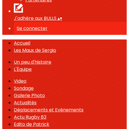
J'adhère aux BULLS
▴
▾
Se connecter
Accueil
Les Maux de Sergio
Un peu d'histoire
L'Équipe
Video
Sondage
Galerie Photo
Actualités
Déplacements et Evénements
Actu Rugby 83
Edito de Patrick