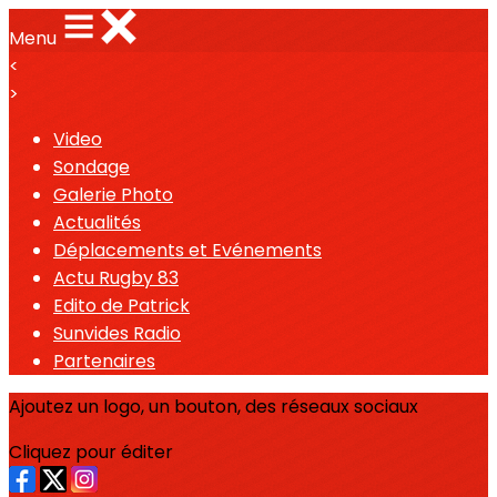
Menu
<
>
Video
Sondage
Galerie Photo
Actualités
Déplacements et Evénements
Actu Rugby 83
Edito de Patrick
Sunvides Radio
Partenaires
Ajoutez un logo, un bouton, des réseaux sociaux
Cliquez pour éditer