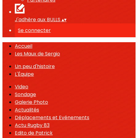
J'adhère aux BULLS
▴
▾
Se connecter
Accueil
Les Maux de Sergio
Un peu d'histoire
L'Équipe
Video
Sondage
Galerie Photo
Actualités
Déplacements et Evénements
Actu Rugby 83
Edito de Patrick